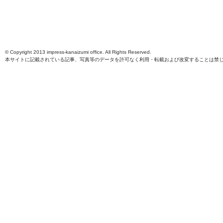
© Copyright 2013 impress-kanaizumi office. All Rights Reserved.
本サイトに記載されている記事、写真等のデータを許可なく利用・転載および改変することは禁