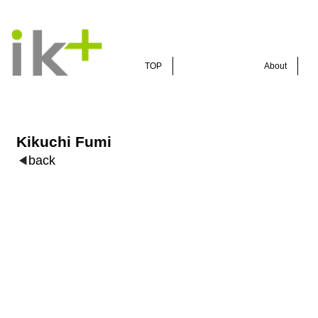
TOP
About
Kikuchi Fumi
back
◀