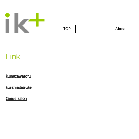
TOP
About
Link
kumazawatoru
kusamadaisuke
Cirque salon