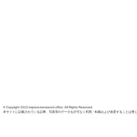
© Copyright 2013 impress-kanaizumi office. All Rights Reserved.
本サイトに記載されている記事、写真等のデータを許可なく利用・転載および改変することは禁